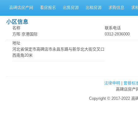
高碑店房产网
看房报名
出售房源
出租房源
求购信息
求
小区信息
名称
联系电话
方晖·京港国际
0312-2836000
地址
河北省保定市高碑店市永昌东路与新华北大街交叉口
西南角20米
法律申明
|
套餐标
高碑店房产网
Copyright © 2017-2022 高碑