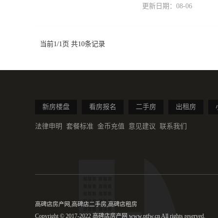
更新日期：08-06
当前1/1页 共10条记录
新房楼盘
看房报名
二手房
出租房
法律申明
套餐标准
金币充值
意见建议
联系我们
高碑店房产网,高碑店二手房,高碑店租房
Copyright © 2017-2022 高碑店房产网 www.ptfw.cn All rights reserved.