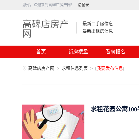
您好，欢迎来到高碑店房产网！
请登录
高碑店房产
最新二手房信息
网
最新出租房信息
首页
新房楼盘
看房报名
高碑店房产网
>
求租信息列表
>
[
我要发布信息
]
求租花园公寓10